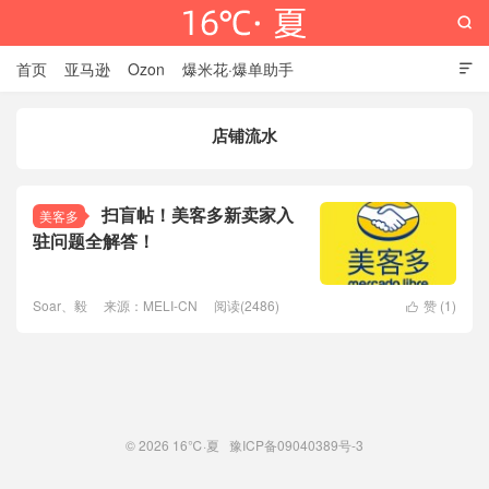

首页
亚马逊
Ozon
爆米花·爆单助手

店铺流水
16℃·夏
扫盲帖！美客多新卖家入
美客多
驻问题全解答！
Soar、毅
来源：MELI-CN
阅读(2486)
赞 (
1
)

© 2026
16℃·夏
豫ICP备09040389号-3