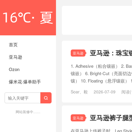
首页
亚马逊：珠宝
亚马逊
亚马逊
1. Adhesive（粘合镶嵌） 2. B
Ozon
镶嵌） 6. Bright-Cut（亮面切边
镶） 10. Floating（悬浮镶嵌） 11
爆米花·爆单助手
Soar、毅
2026-07-09
阅读(1

网站装修中……
亚马逊裤子腿
亚马逊
在亚马逊上传裤子时，Leg St