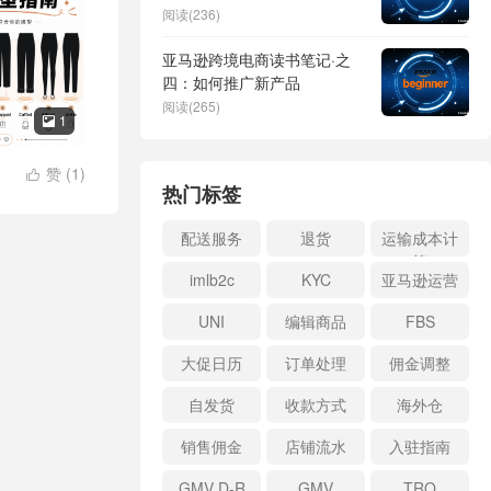
阅读(236)
亚马逊跨境电商读书笔记·之
四：如何推广新产品
阅读(265)
1

赞 (
1
)

热门标签
配送服务
退货
运输成本计
算
imlb2c
KYC
亚马逊运营
UNI
编辑商品
FBS
大促日历
订单处理
佣金调整
自发货
收款方式
海外仓
销售佣金
店铺流水
入驻指南
GMV D-R
GMV
TRO