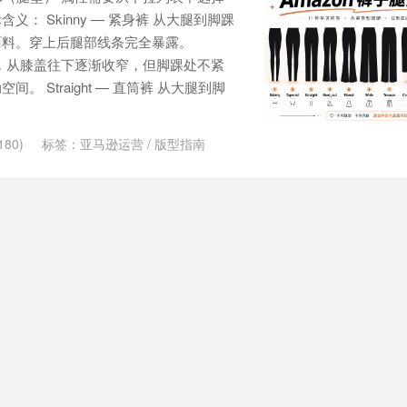
： Skinny — 紧身裤 从大腿到脚踝
面料。穿上后腿部线条完全暴露。
处合身，从膝盖往下逐渐收窄，但脚踝处不紧
间。 Straight — 直筒裤 从大腿到脚
80)
标签：
亚马逊运营
/
版型指南