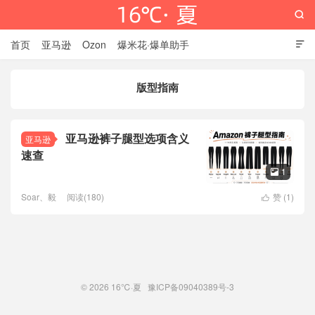

首页
亚马逊
Ozon
爆米花·爆单助手

版型指南
16℃·夏
亚马逊裤子腿型选项含义
亚马逊
速查
1

Soar、毅
阅读(180)
赞 (
1
)

© 2026
16℃·夏
豫ICP备09040389号-3