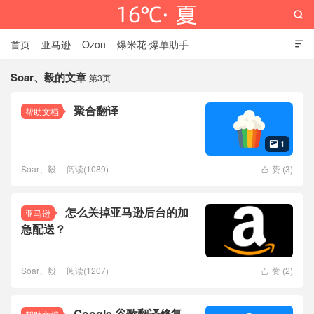

首页
亚马逊
Ozon
爆米花·爆单助手

Soar、毅的文章
第3页
聚合翻译
帮助文档
16℃·夏
1

Soar、毅
阅读(1089)
赞 (
3
)

怎么关掉亚马逊后台的加
亚马逊
急配送？
Soar、毅
阅读(1207)
赞 (
2
)

Google 谷歌翻译修复