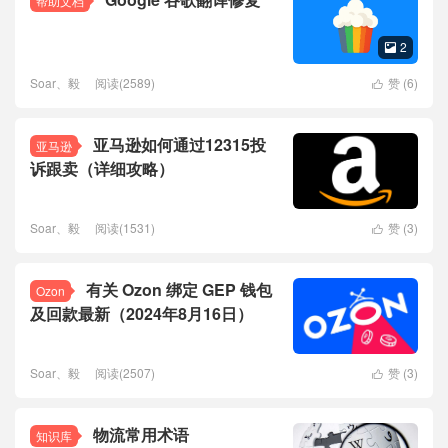
帮助文档
2

Soar、毅
阅读(2589)
赞 (
6
)

亚马逊如何通过12315投
亚马逊
诉跟卖（详细攻略）
Soar、毅
阅读(1531)
赞 (
3
)

有关 Ozon 绑定 GEP 钱包
Ozon
及回款最新（2024年8月16日）
Soar、毅
阅读(2507)
赞 (
3
)

物流常用术语
知识库