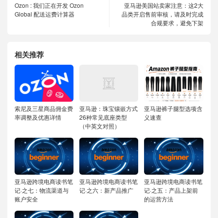
Ozon : 我们正在开发 Ozon
亚马逊美国站卖家注意：这2大
Global 配送运费计算器
品类开启售前审核，请及时完成
合规要求，避免下架
相关推荐
索尼及三星商品佣金费
亚马逊：珠宝镶嵌方式
亚马逊裤子腿型选项含
率调整及优惠详情
26种常见底座类型
义速查
（中英文对照）
亚马逊跨境电商读书笔
亚马逊跨境电商读书笔
亚马逊跨境电商读书笔
记·之七：物流渠道与
记·之六：新产品推广
记·之五：产品上架前
账户安全
的运营方法