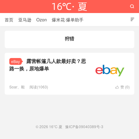

首页
亚马逊
Ozon
爆米花·爆单助手

狩猎
16℃·夏
露营帐篷几人款最好卖？思
eBay
路一换，原地爆单
Soar、毅
阅读(1063)
赞 (
0
)

© 2026
16℃·夏
豫ICP备09040389号-3