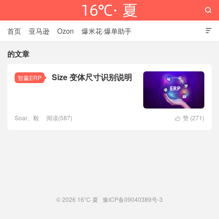

首页
亚马逊
Ozon
爆米花·爆单助手

的文章
Size 变体尺寸识别说明
智赢ERP
16℃·夏
Soar、毅
阅读(587)
赞 (
271
)

© 2026
16℃·夏
豫ICP备09040389号-3